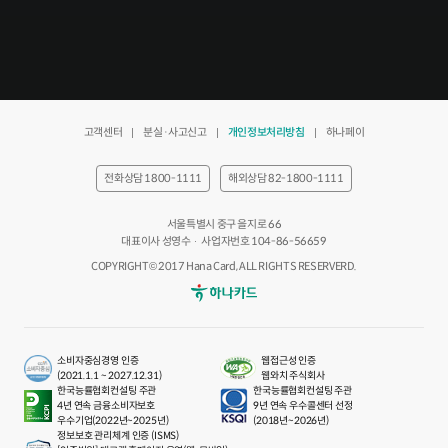
고객센터
분실·사고신고
개인정보처리방침
하나페이
전화상담 1800-1111
해외상담 82-1800-1111
서울특별시 중구 을지로 66
대표이사 성영수
사업자번호 104-86-56659
COPYRIGHT© 2017 Hana Card, ALL RIGHTS RESERVERD.
하나카드
소비자중심경영 인증
웹접근성 인증
(2021.1.1 ~ 2027.12.31)
웹와치 주식회사
한국능률협회컨설팅 주관
한국능률협회컨설팅 주관
4년 연속 금융소비자보호
9년 연속 우수콜센터 선정
우수기업(2022년~2025년)
(2018년~2026년)
정보보호 관리체계 인증 (ISMS)