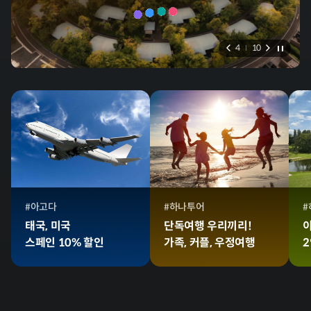
4
10
#아고다
#하나투어
#
태국, 미국
단독여행 우리끼리!
스페인 10% 할인
가족, 커플, 우정여행
2