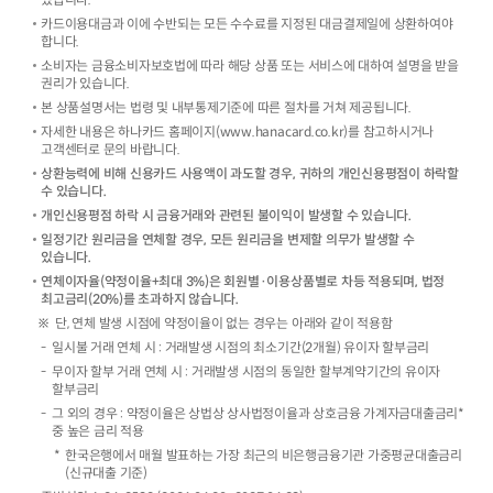
카드이용대금과 이에 수반되는 모든 수수료를 지정된 대금결제일에 상환하여야
합니다.
소비자는 금융소비자보호법에 따라 해당 상품 또는 서비스에 대하여 설명을 받을
권리가 있습니다.
본 상품설명서는 법령 및 내부통제기준에 따른 절차를 거쳐 제공됩니다.
자세한 내용은 하나카드 홈페이지(www.hanacard.co.kr)를 참고하시거나
고객센터로 문의 바랍니다.
상환능력에 비해 신용카드 사용액이 과도할 경우, 귀하의 개인신용평점이 하락할
수 있습니다.
개인신용평점 하락 시 금융거래와 관련된 불이익이 발생할 수 있습니다.
일정기간 원리금을 연체할 경우, 모든 원리금을 변제할 의무가 발생할 수
있습니다.
연체이자율(약정이율+최대 3%)은 회원별·이용상품별로 차등 적용되며, 법정
최고금리(20%)를 초과하지 않습니다.
단, 연체 발생 시점에 약정이율이 없는 경우는 아래와 같이 적용함
일시불 거래 연체 시 : 거래발생 시점의 최소기간(2개월) 유이자 할부금리
무이자 할부 거래 연체 시 : 거래발생 시점의 동일한 할부계약기간의 유이자
할부금리
그 외의 경우 : 약정이율은 상법상 상사법정이율과 상호금융 가계자금대출금리*
중 높은 금리 적용
한국은행에서 매월 발표하는 가장 최근의 비은행금융기관 가중평균대출금리
(신규대출 기준)