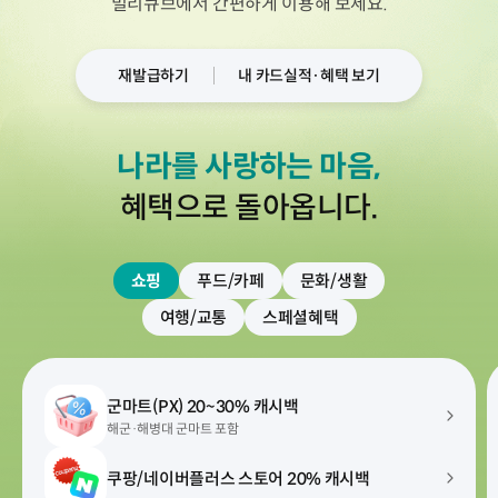
밀리큐브에서 간편하게 이용해 보세요.
재발급하기
내 카드실적·혜택 보기
나라를 사랑하는 마음,
혜택으로 돌아옵니다.
쇼핑
푸드/카페
문화/생활
여행/교통
스페셜혜택
군마트(PX)
20~30% 캐시백
해군·해병대 군마트 포함
쿠팡/네이버플러스 스토어
20% 캐시백