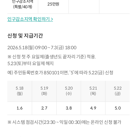
인구감소지역
25만원
(특별/40개)
인구감소지역 확인하기 >
신청 및 지급기간
2026.5.18(월) 09:00 ~ 7.3(금) 18:00
※ 신청 첫 주 요일제(출생년도 끝자리 기준) 적용.
5.23(토)부터 요일제 해지
예) 주민등록번호가 850101이면, ‘5’에 따라 5.22(금) 신청
신청기간 내 날짜 별 신청 가능한 출생년도 끝자리를 나타낸 표
5.18
5.19
5.20
5.21
5.22
(월)
(화)
(수)
(목)
(금)
1, 6
2, 7
3, 8
4, 9
5, 0
※ 시스템 점검시간(23:30 ~ 익일 00:30)에는 온라인 신청 불가