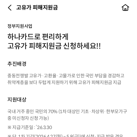
고유가 피해지원금
이전
정부지원사업
하나카드로 편리하게
고유가 피해지원금 신청하세요!!
추진배경
중동전쟁발 고유가·고환율·고물가로 인한 국민 부담을 경감하고
취약계층을 보다 두텁게 지원하기 위해 고유가 피해지원금 지급
지원대상
국내 거주 중인 국민의 70% (1차 대상인 기초·차상위·한부모가구
중 미신청자 신청 가능)
※ 지급기준일 : ’26.3.30
※ 단, 1차 기간(2026.4.27(월) ~ 5.8(금))에 신청·지급 받은 경우