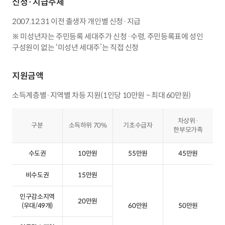
신청·지급주체
2007.12.31 이전 출생자 개인별 신청·지급
※ 미성년자는 주민등록 세대주가 신청·수령, 주민등록표에 성인
구성원이 없는 ‘미성년 세대주’는 직접 신청
지원금액
소득계층별·지역별 차등 지원(1인당 10만원 ~ 최대 60만원)
소득하위 70%, 기초수급자, 차상위·한부모가족 지원금액을 지역별로 나타낸 표
차상위·
구분
소득하위 70%
기초수급자
한부모가족
수도권
10만원
55만원
45만원
비수도권
15만원
인구감소지역
20만원
(우대/49개)
60만원
50만원