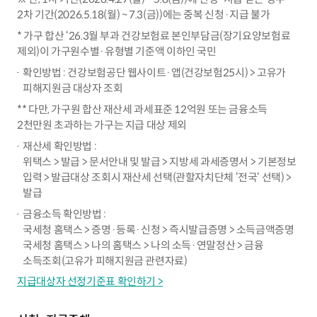
2차 기간(2026.5.18(월) ~ 7.3(금))에는 중복 신청·지급 불가
* 가구 합산 ‘26.3월 부과 건강보험료 본인부담금(장기요양보험료
제외)이 가구원수별·유형별 기준액 이하인 국민
확인방법 : 건강보험공단 웹사이트·앱(건강보험25시) > 고유가
피해지원금 대상자 조회
** 다만, 가구원 합산 재산세 과세표준 12억원 또는 금융소득
2천만원 초과하는 가구는 지급 대상 제외
재산세 확인방법 :
위택스 > 발급 > 문서안내 및 발급 > 지방세 과세증명서 > 기본정보
입력 > 발급대상 조회시 재산세 선택(관할자치단체 ‘전국‘ 선택) >
발급
금융소득 확인방법 :
국세청 홈택스 > 증명·등록·신청 > 즉시발급증명 > 소득금액증명
국세청 홈택스 > 나의 홈택스 > 나의 소득·연말정산 > 금융
소득조회(고유가 피해지원금 관련자료)
지급대상자 선정기준표 확인하기 >