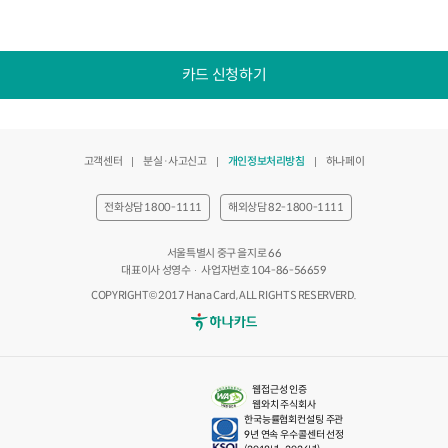
카드 신청하기
고객센터
분실·사고신고
개인정보처리방침
하나페이
전화상담 1800-1111
해외상담 82-1800-1111
서울특별시 중구 을지로 66
대표이사 성영수
사업자번호 104-86-56659
COPYRIGHT© 2017 Hana Card, ALL RIGHTS RESERVERD.
하나카드
웹접근성 인증
웹와치 주식회사
한국능률협회컨설팅 주관
9년 연속 우수콜센터 선정