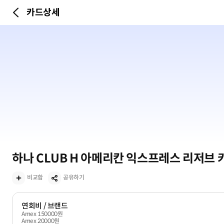
카드상세
이전
하나 CLUB H 아메리칸 익스프레스 리저브 
비교함
공유하기
추가하기
연회비 / 브랜드
Amex 150000원
Amex 20000원