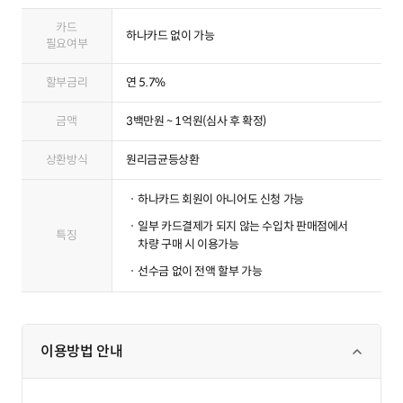
오토론 상품 요약
카드
하나카드 없이 가능
필요여부
할부금리
연 5.7%
금액
3백만원 ~ 1억원(심사 후 확정)
상환방식
원리금균등상환
하나카드 회원이 아니어도 신청 가능
일부 카드결제가 되지 않는 수입차 판매점에서
특징
차량 구매 시 이용가능
선수금 없이 전액 할부 가능
이용방법 안내