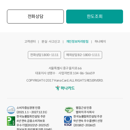
전화상담
한도조회
고객센터
분실·사고신고
개인정보처리방침
하나페이
전화상담 1800-1111
해외상담 82-1800-1111
서울특별시 중구 을지로 66
대표이사 성영수
사업자번호 104-86-56659
COPYRIGHT© 2017 Hana Card, ALL RIGHTS RESERVERD.
하나카드
소비자중심경영 인증
웹접근성 인증
(2021.1.1 ~ 2027.12.31)
웹와치 주식회사
한국능률협회컨설팅 주관
한국능률협회컨설팅 주관
4년 연속 금융소비자보호
9년 연속 우수콜센터 선정
우수기업(2022년~2025년)
(2018년~2026년)
정보보호 관리체계 인증 (ISMS)