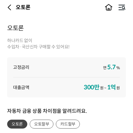
오토론
이전
메뉴
오토론
하나카드 없이
수입차·국산신차 구매할 수 있어요!
5.7
고정금리
연
%
300만
1억
대출금액
원 ~
원
자동차 금융 상품 차이점을 알려드려요.
오토론
오토할부
카드할부